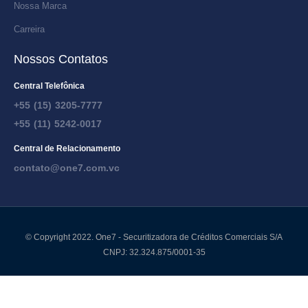
Nossa Marca
Carreira
Nossos Contatos
Central Telefônica
+55 (15) 3205-7777
+55 (11) 5242-0017
Central de Relacionamento
contato@one7.com.vc
© Copyright 2022. One7 - Securitizadora de Créditos Comerciais S/A
CNPJ: 32.324.875/0001-35